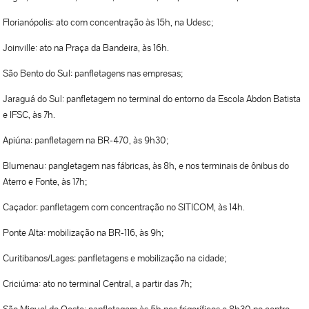
Florianópolis: ato com concentração às 15h, na Udesc;
Joinville: ato na Praça da Bandeira, às 16h.
São Bento do Sul: panfletagens nas empresas;
Jaraguá do Sul: panfletagem no terminal do entorno da Escola Abdon Batista
e IFSC, às 7h.
Apiúna: panfletagem na BR-470, às 9h30;
Blumenau: pangletagem nas fábricas, às 8h, e nos terminais de ônibus do
Aterro e Fonte, às 17h;
Caçador: panfletagem com concentração no SITICOM, às 14h.
Ponte Alta: mobilização na BR-116, às 9h;
Curitibanos/Lages: panfletagens e mobilização na cidade;
Criciúma: ato no terminal Central, a partir das 7h;
São Miguel do Oeste: panfletagem às 5h nos frigoríficos e 8h30 no centro.