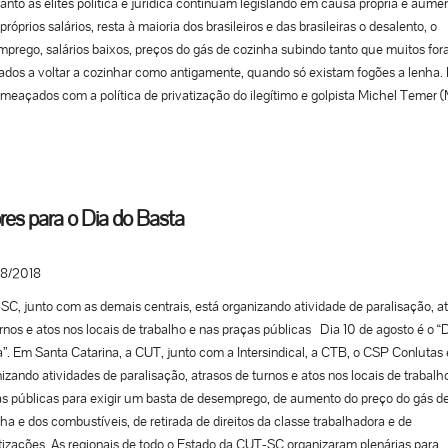
nto as elites política e jurídica continuam legislando em causa própria e aum
próprios salários, resta à maioria dos brasileiros e das brasileiras o desalento, o
prego, salários baixos, preços do gás de cozinha subindo tanto que muitos fo
ados a voltar a cozinhar como antigamente, quando só existam fogões a lenha. 
meaçados com a política de privatização do ilegítimo e golpista Michel Temer
que quer vender o patrimônio nacional, aumentando ainda mais o desemprego. 
a esses retrocessos sociais e trabalhistas que a CUT, demais centrais e as frent
il Popular e Povo Sem Medo, que reúnem centenas de movimentos populares, v
de todo o País, nesta sexta-feira (10), para protestar. É dia de dizer basta de
prego, basta de retirada de direitos, basta de aumento nos preços do gás de co
res para o Dia do Basta
stíveis e basta de privatizações! “A sociedade e a classe trabalhadora estão de
’ de tanta desmoralização. Amanhã é dia de dizer que não aguentamos mais o
8/2018
prego, o salário baixo e a volta do bico ao invés da carteira assinada”, diz o pre
T, Vagner Freitas. Para o Secretário-Geral da CUT, Sérgio Nobre, “todas as cat
C, junto com as demais centrais, está organizando atividade de paralisação, a
ssionais e todos os movimentos sociais têm várias razões para estarem nas ruas,
rnos e atos nos locais de trabalho e nas praças públicas Dia 10 de agosto é o “
, contra a retirada de direitos e pela melhoria da qualidade de vida”. Em São Pau
”. Em Santa Catarina, a CUT, junto com a Intersindical, a CTB, o CSP Conlutas 
úrgicos do ABC iniciam as mobilizações às 5h, com uma assembleia no pátio d
izando atividades de paralisação, atrasos de turnos e atos nos locais de trabalh
des-Benz. Depois, trabalhadores e trabalhadoras das fábricas da região se dir
s públicas para exigir um basta de desemprego, de aumento do preço do gás d
da Paulista, onde às 10h tem um ato unificado, em frente a sede da Fiesp, com
ha e dos combustíveis, de retirada de direitos da classe trabalhadora e de
orias, como bancários, servidores públicos, químicos, petroleiros e eletricitários
tizações. As regionais de todo o Estado da CUT-SC organizaram plenárias para