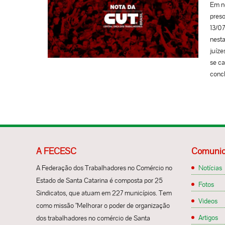
que o
Em no
traba
preso
todos
13/07
ou tr
nesta
inves
juíze
dormi
se ca
da Ag
concl
sind
socie
desen
direi
princ
DIA 
da CU
de re
traba
atos 
Const
Mobil
A FECESC
Comunic
Nobre
CUT, 
condi
tomad
A Federação dos Trabalhadores no Comércio no
Notícias
em pr
perse
Estado de Santa Catarina é composta por 25
Fotos
chine
forma
Sindicatos, que atuam em 227 municípios. Tem
Videos
para 
como missão "Melhorar o poder de organização
que c
Artigos
dos trabalhadores no comércio de Santa
consi