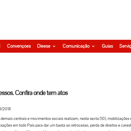
C
Convenções
Dieese
Comunicação
Guias
Servi
cessos. Confira onde tem atos
8/2018
demais centrais e movimentos sociais realizam, nesta sexta (10), mobilizações 
isações em todo País para dar um basta ao retrocesso, perda de direitos e carest