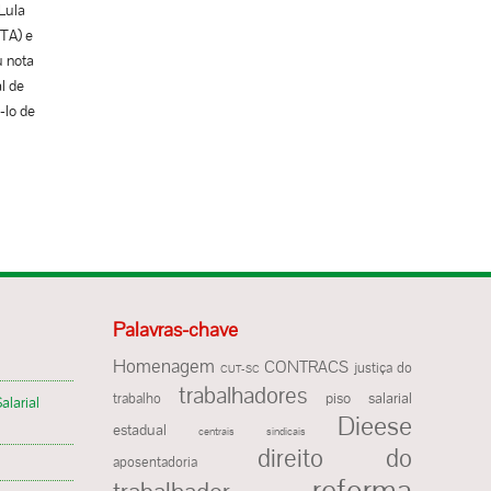
 de
Lula
 em
STA) e
 dois
u nota
dos
l de
-lo de
amento
is
a e seu
s
sto,
geral
íveis,
 13, tem
de
gio
nota: A
Palavras-chave
das
4),
er –
Homenagem
CONTRACS
justiça do
CUT-SC
resas
de
trabalhadores
trabalho
piso salarial
alarial
enas
Dieese
estadual
centrais sindicais
 TRF4,
direito do
ato, ao
aposentadoria
reforma
de de