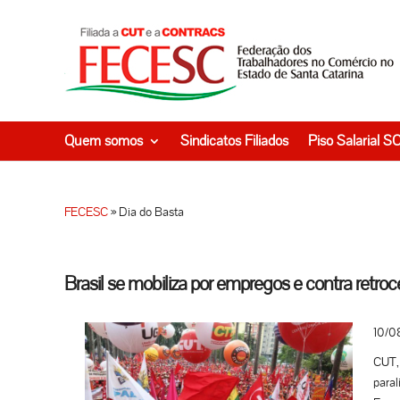
Quem somos
Sindicatos Filiados
Piso Salarial S
FECESC
»
Dia do Basta
Brasil se mobiliza por empregos e contra retro
10/0
CUT, 
paral