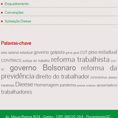
Enquadramento
Convenções
Subseção Dieese
Palavras-chave
piso estadual
governo golpista
CUT
piso salarial estadual
greve geral
reforma trabalhista
CONTRACS
justiça do trabalho
CUT-
governo Bolsonaro
reforma da
SC
previdência
direito do trabalhador
coronavírus
direitos
Dieese
Homenagem
pandemia
aposentadoria
trabalhistas
centrais sindicais
trabalhadores
Av. Mauro Ramos 1624 - Centro - CEP: 88020-304 - Florianópolis/SC -