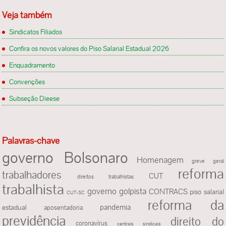
Veja também
Sindicatos Filiados
Confira os novos valores do Piso Salarial Estadual 2026
Enquadramento
Convenções
Subseção Dieese
Palavras-chave
governo Bolsonaro
Homenagem
greve geral
reforma
trabalhadores
CUT
direitos trabalhistas
trabalhista
governo golpista
CONTRACS
piso salarial
CUT-SC
reforma da
pandemia
estadual
aposentadoria
previdência
direito do
coronavírus
centrais sindicais