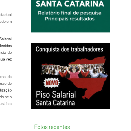
stadual
rmado em
alarial
lecidos
ncia do
sua vez
erno da
esso de
lização
ado pelo
ustifica
Fotos recentes