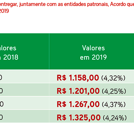
ntregar, juntamente com as entidades patronais, Acordo qu
2019