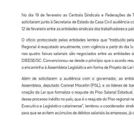
No dia 19 de fevereiro as Centrais Sindicais e Federações de 
solicitaram junto à Secretaria de Estado da Casa Civil audiência c
12 de fevereiro entre as entidades sindicais dos trabalhadores e pa
O ofício protocolado pelas entidades lembra que “Instituído p
Regional é reajustado anualmente, com vigência a partir do dia 1
nas quatro faixas salariais são negociados entre as entidades 
DIEESE/SC. Convencionou-se desde o princípio que o acordo res
o encaminha à Assembleia Legislativa em forma de Projeto de Lei
Além de solicitarem a audiência com o governador, as entid
Assembleia, deputado Coronel Mocellin (PSL), e os líderes de ban
criação da Lei que formaliza o reajuste do Piso Salarial Estadu
desse processo inédito no país, que é o reajuste do Piso regional 
Executivo e Legislativo catarinense”, lembrou o coordenador sindic
para que se evitem acúmulos de débitos salariais às empresas, já qu