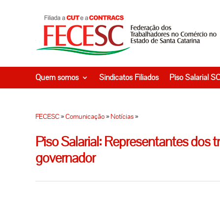
Quem somos
Sindicatos Filiados
Piso Salarial S
FECESC
»
Comunicação
»
Notícias
»
Piso Salarial: Representantes dos 
governador