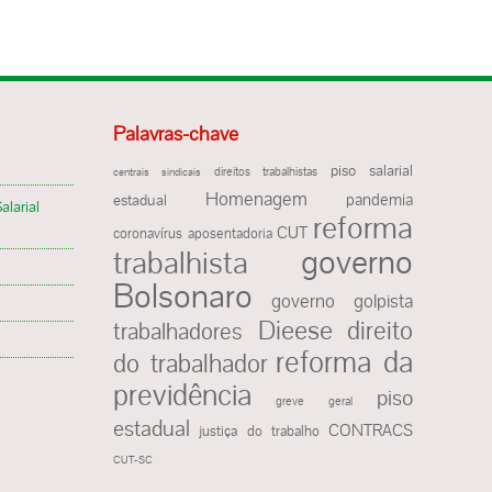
Palavras-chave
piso salarial
direitos trabalhistas
centrais sindicais
Homenagem
pandemia
estadual
alarial
reforma
CUT
coronavírus
aposentadoria
governo
trabalhista
Bolsonaro
governo golpista
Dieese
direito
trabalhadores
reforma da
do trabalhador
previdência
piso
greve geral
estadual
CONTRACS
justiça do trabalho
CUT-SC