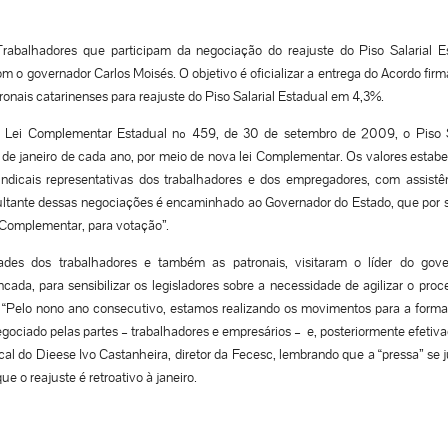
Trabalhadores que participam da negociação do reajuste do Piso Salarial E
om o governador Carlos Moisés. O objetivo é oficializar a entrega do Acordo fi
tronais catarinenses para reajuste do Piso Salarial Estadual em 4,3%.
ela Lei Complementar Estadual nº 459, de 30 de setembro de 2009, o Piso S
º de janeiro de cada ano, por meio de nova lei Complementar. Os valores estabe
sindicais representativas dos trabalhadores e dos empregadores, com assistê
ultante dessas negociações é encaminhado ao Governador do Estado, que por 
 Complementar, para votação”.
ades dos trabalhadores e também as patronais, visitaram o líder do gov
cada, para sensibilizar os legisladores sobre a necessidade de agilizar o proc
al. “Pelo nono ano consecutivo, estamos realizando os movimentos para a forma
negociado pelas partes – trabalhadores e empresários – e, posteriormente efetiv
al do Dieese Ivo Castanheira, diretor da Fecesc, lembrando que a “pressa” se j
e o reajuste é retroativo à janeiro.