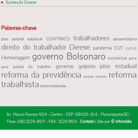
Subseção Dieese
Palavras-chave
trabalhadores
CONTRACS
piso salarial estadual
aposentadoria
Dieese
direito do trabalhador
pandemia
CUT
CUT-SC
governo Bolsonaro
Homenagem
coronavírus
greve
piso estadual
governo golpista
justiça do trabalho
geral
reforma
reforma da previdência
centrais sindicais
trabalhista
direitos trabalhistas
Av. Mauro Ramos 1624 - Centro - CEP: 88020-304 - Florianópolis/SC -
Fone: (48) 3229-8677 - FAX: 3229 8631 -
Contato
| Site por
© Infomídia