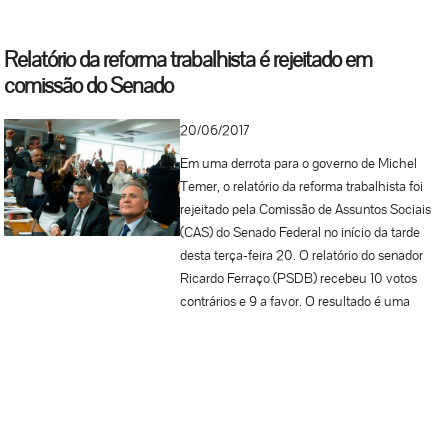
Relatório da reforma trabalhista é rejeitado em
comissão do Senado
20/06/2017
Em uma derrota para o governo de Michel
Temer, o relatório da reforma trabalhista foi
rejeitado pela Comissão de Assuntos Sociais
(CAS) do Senado Federal no início da tarde
desta terça-feira 20. O relatório do senador
Ricardo Ferraço (PSDB) recebeu 10 votos
contrários e 9 a favor. O resultado é uma
derrota para a base governista, que
encampava a defesa da reforma trabalhista. O
PLC 38/2017, criticado por entidades ligadas
aos trabalhadores, estabeleceria, entre outros,
a possibilidade do “negociado sobre o
legislado”. Com isso, sindicados e empresas