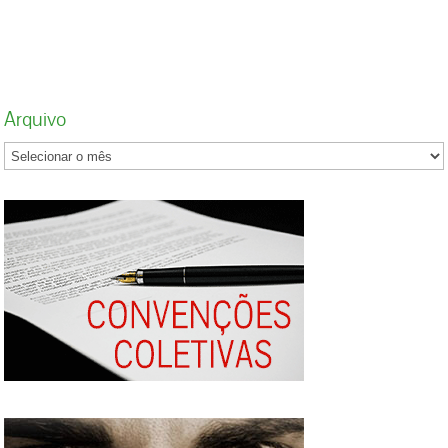
A Confederação Nacional dos Trabalhadores
no Comércio e Serviços da CUT, Contracs,
vem a público manifestar seu mais veemente
repúdio à cobertura parcial realizada pela
Rede Globo, por meio do Jornal Nacional, na
Arquivo
noite desta quarta-feira (1º), sobre o debate no
Senado Federal a respeito da proposta que
acaba com a escala 6×1 e reduz a jornada de
trabalho sem redução de salários. Em uma
pauta que atinge diretamente a vida de quase
15 milhões de trabalhadores e trabalhadoras, a
emissora optou por construir uma narrativa
desequilibrada, tendenciosa e alinhada aos
interesses patronais. Ao selecionar as falas
exibidas na reportagem, a Globo deu amplo
espaço a representantes do empresariado e do
chamado setor produtivo, enquanto silenciou,
esvaziou ou relegou a segundo plano a voz da
classe trabalhadora, justamente a mais