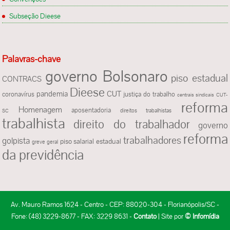
Subseção Dieese
Palavras-chave
governo Bolsonaro
piso estadual
CONTRACS
Dieese
pandemia
CUT
justiça do trabalho
coronavírus
centrais sindicais
CUT-
reforma
Homenagem
aposentadoria
direitos trabalhistas
SC
trabalhista
direito do trabalhador
governo
reforma
trabalhadores
golpista
piso salarial estadual
greve geral
da previdência
Av. Mauro Ramos 1624 - Centro - CEP: 88020-304 - Florianópolis/SC -
Fone: (48) 3229-8677 - FAX: 3229 8631 -
Contato
| Site por
© Infomídia