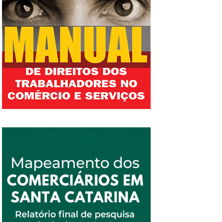
impactada pela escala 6×1. Não houve
paridade. Não houve equilíbrio. Não houve
compromisso real com a informação. Não
houve responsabilidade social. A reportagem
ouviu e destacou argumentos de entidades
patronais que tentam transformar um direito
básico, o descanso, a convivência familiar, o
lazer, o estudo e a saúde, em ameaça à
economia. Reproduziu, sem o devido
contraponto, o discurso do medo, do aumento
de custos, da informalidade e da perda de
competitividade, como se a vida de milhões
de trabalhadores e trabalhadoras pudesse
continuar sendo tratada apenas como despesa
na planilha dos patrões. A Contracs repudia
essa escolha editorial. A televisão brasileira,
especialmente uma emissora com o alcance
da Rede Globo, tem responsabilidade pública.
Informar não é selecionar apenas as vozes que
interessam ao poder econômico. Informar não