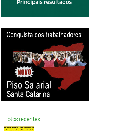
é apresentar a visão patronal como se fosse a
verdade técnica e esconder a realidade de
quem trabalha seis dias por semana, muitas
vezes com salários baixos, jornadas
exaustivas, adoecimento, pouco descanso e
quase nenhum tempo para viver. A postura da
Globo não é nova. Historicamente, a emissora
tem usado sua força de comunicação para
influenciar a opinião pública em momentos
decisivos da vida nacional, quase sempre
contra os interesses da classe trabalhadora.
Mais uma vez, diante de uma pauta popular,
justa e urgente, escolheu o lado dos que
podem financiar – pagando bem – o discurso.
Infelizmente,...
Fotos recentes