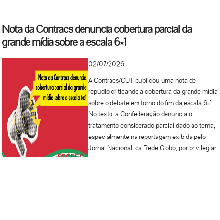
Nota da Contracs denuncia cobertura parcial da
grande mídia sobre a escala 6×1
02/07/2026
A Contracs/CUT publicou uma nota de
repúdio criticando a cobertura da grande mídia
sobre o debate em torno do fim da escala 6×1.
No texto, a Confederação denuncia o
tratamento considerado parcial dado ao tema,
especialmente na reportagem exibida pelo
Jornal Nacional, da Rede Globo, por privilegiar
a visão do empresariado e minimizar a voz da
classe trabalhadora. A entidade reafirma que a
luta pela redução da jornada de trabalho sem
redução de salários é legítima, urgente e
seguirá como uma das principais bandeiras do
movimento sindical. Confira a íntegra da nota: