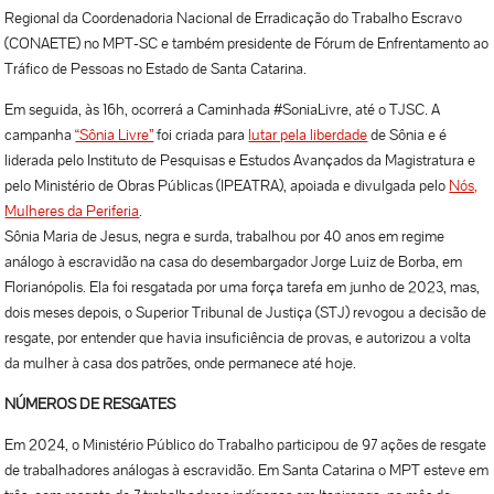
Regional da Coordenadoria Nacional de Erradicação do Trabalho Escravo
(CONAETE) no MPT-SC e também presidente de Fórum de Enfrentamento ao
Tráfico de Pessoas no Estado de Santa Catarina.
Em seguida, às ⁠16h, ocorrerá a Caminhada #SoniaLivre, até o TJSC. A
campanha
“Sônia Livre”
foi criada para
lutar pela liberdade
de Sônia e é
liderada pelo Instituto de Pesquisas e Estudos Avançados da Magistratura e
pelo Ministério de Obras Públicas (IPEATRA), apoiada e divulgada pelo
Nós,
Mulheres da Periferia
.
Sônia Maria de Jesus, negra e surda, trabalhou por 40 anos em regime
análogo à escravidão na casa do desembargador Jorge Luiz de Borba, em
Florianópolis. Ela foi resgatada por uma força tarefa em junho de 2023, mas,
dois meses depois, o Superior Tribunal de Justiça (STJ) revogou a decisão de
resgate, por entender que havia insuficiência de provas, e autorizou a volta
da mulher à casa dos patrões, onde permanece até hoje.
NÚMEROS DE RESGATES
Em 2024, o Ministério Público do Trabalho participou de 97 ações de resgate
de trabalhadores análogas à escravidão. Em Santa Catarina o MPT esteve em