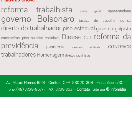
reforma trabalhista
aposentadoria
greve geral
governo Bolsonaro
justiça do trabalho
CUT-SC
direito do trabalhador
piso estadual
governo golpista
reforma da
Dieese
CUT
piso salarial estadual
coronavírus
previdência
pandemia
CONTRACS
centrais sindicais
trabalhadores
Homenagem
direitos trabalhistas
Av. Mauro Ramos 1624 - Centro - CEP: 88020-304 - Florianópolis/SC -
Fone: (48) 3229-8677 - FAX: 3229 8631 -
Contato
| Site por
© Infomídia