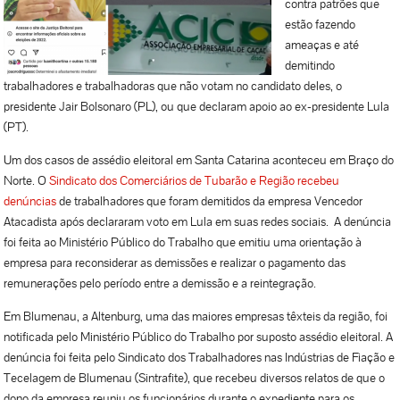
contra patrões que
estão fazendo
ameaças e até
demitindo
trabalhadores e trabalhadoras que não votam no candidato deles, o
presidente Jair Bolsonaro (PL), ou que declaram apoio ao ex-presidente Lula
(PT).
Um dos casos de assédio eleitoral em Santa Catarina aconteceu em Braço do
Norte. O
Sindicato dos Comerciários de Tubarão e Região recebeu
denúncias
de trabalhadores que foram demitidos da empresa Vencedor
Atacadista após declararam voto em Lula em suas redes sociais. A denúncia
foi feita ao Ministério Público do Trabalho que emitiu uma orientação à
empresa para reconsiderar as demissões e realizar o pagamento das
remunerações pelo período entre a demissão e a reintegração.
Em Blumenau, a Altenburg, uma das maiores empresas têxteis da região, foi
notificada pelo Ministério Público do Trabalho por suposto assédio eleitoral. A
denúncia foi feita pelo Sindicato dos Trabalhadores nas Indústrias de Fiação e
Tecelagem de Blumenau (Sintrafite), que recebeu diversos relatos de que o
dono da empresa reuniu os funcionários durante o expediente para os