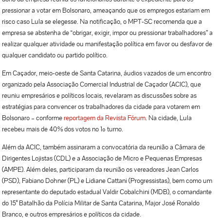
pressionar a votar em Bolsonaro, ameaçando que os empregos estariam em
risco caso Lula se elegesse. Na notificação, o MPT-SC recomenda que a
empresa se abstenha de “obrigar, exigir, impor ou pressionar trabalhadores” a
realizar qualquer atividade ou manifestação política em favor ou desfavor de
qualquer candidato ou partido político.
Em Caçador, meio-oeste de Santa Catarina, áudios vazados de um encontro
organizado pela Associação Comercial Industrial de Caçador (ACIC), que
reuniu empresários e políticos locais, revelaram as discussões sobre as
estratégias para convencer os trabalhadores da cidade para votarem em
Bolsonaro – conforme
reportagem da Revista Fórum
. Na cidade, Lula
recebeu mais de 40% dos votos no 1º turno.
Além da ACIC, também assinaram a convocatória da reunião a Câmara de
Dirigentes Lojistas (CDL) e a Associação de Micro e Pequenas Empresas
(AMPE). Além deles, participaram da reunião os vereadores Jean Carlos
(PSD), Fabiano Dohner (PL) e Lidiane Cattani (Progressistas), bem como um
representante do deputado estadual Valdir Cobalchini (MDB), o comandante
do 15° Batalhão da Polícia Militar de Santa Catarina, Major José Ronaldo
Branco, e outros empresários e políticos da cidade.