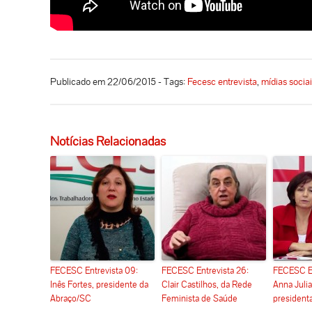
Publicado em 22/06/2015 - Tags:
Fecesc entrevista
,
mídias socia
Notícias Relacionadas
FECESC Entrevista 09:
FECESC Entrevista 26:
FECESC En
Inês Fortes, presidente da
Clair Castilhos, da Rede
Anna Juli
Abraço/SC
Feminista de Saúde
presiden