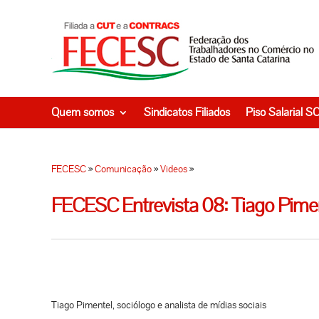
Quem somos
Sindicatos Filiados
Piso Salarial S
FECESC
»
Comunicação
»
Videos
»
FECESC Entrevista 08: Tiago Piment
Tiago Pimentel, sociólogo e analista de mídias sociais