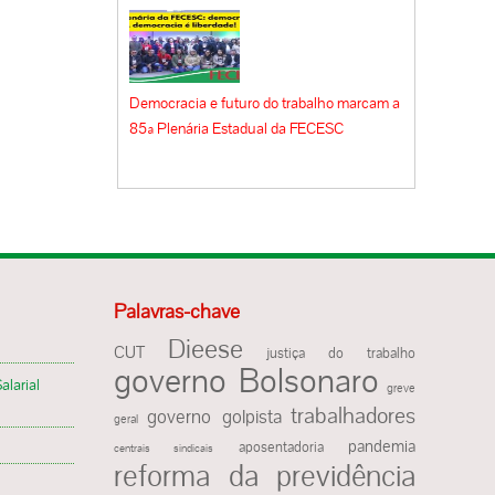
Democracia e futuro do trabalho marcam a
85ª Plenária Estadual da FECESC
Palavras-chave
Dieese
CUT
justiça do trabalho
governo Bolsonaro
alarial
greve
trabalhadores
governo golpista
geral
pandemia
aposentadoria
centrais sindicais
reforma da previdência