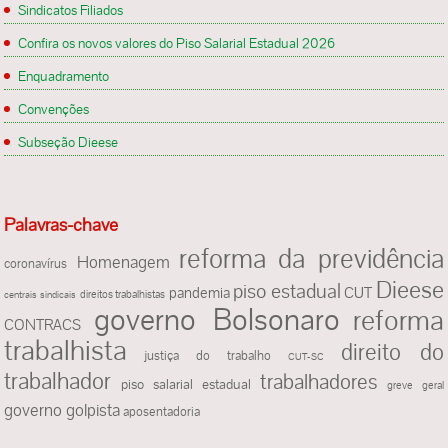
Sindicatos Filiados
Confira os novos valores do Piso Salarial Estadual 2026
Enquadramento
Convenções
Subseção Dieese
Palavras-chave
reforma da previdência
Homenagem
coronavírus
Dieese
piso estadual
pandemia
CUT
direitos trabalhistas
centrais sindicais
governo Bolsonaro
reforma
CONTRACS
trabalhista
direito do
justiça do trabalho
CUT-SC
trabalhador
trabalhadores
piso salarial estadual
greve geral
governo golpista
aposentadoria