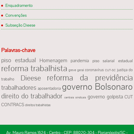
Enquadramento
Convenções
Subseção Dieese
Palavras-chave
piso estadual
Homenagem
pandemia
piso salarial estadual
reforma trabalhista
justiça do
coronavírus
greve geral
CUT-SC
reforma da previdência
Dieese
trabalho
governo Bolsonaro
trabalhadores
aposentadoria
direito do trabalhador
governo golpista
CUT
centrais sindicais
CONTRACS
direitos trabalhistas
Av. Mauro Ramos 1624 - Centro - CEP: 88020-304 - Florianópolis/SC -