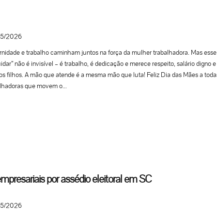
ue sem avanço. É com mobilização, unidade e participação da categoria que 
ar. O fim da escala 6×1 é uma luta de todos...
5/2026
nidade e trabalho caminham juntos na força da mulher trabalhadora. Mas ess
idar” não é invisível – é trabalho, é dedicação e merece respeito, salário digno 
os filhos. A mão que atende é a mesma mão que luta! Feliz Dia das Mães a toda
lhadoras que movem o...
mpresariais por assédio eleitoral em SC
5/2026