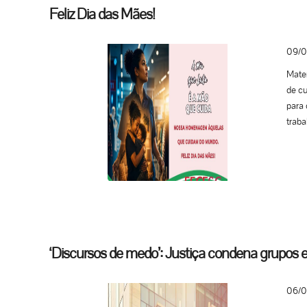
e seg
Feliz Dia das Mães!
avanç
09/0
Mater
de cu
para 
traba
‘Discursos de medo’: Justiça condena grupos e
06/0