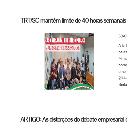
aman
Cano
compa
TRT/SC mantém limite de 40 horas semanais 
lutan
30/0
A 1ª 
pelas
Minis
horár
empre
204 e
Berla
inval
civil
Dese
Gugli
do MP
ARTIGO: As distorções do debate empresarial c
(limi