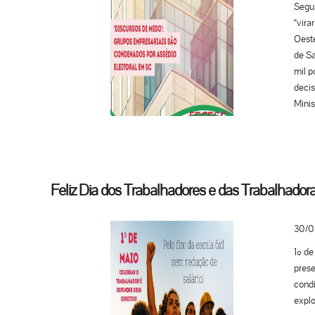
Segun
“vira
Oeste
de Sa
mil p
decis
Minis
parti
empre
para 
reuni
coman
Feliz Dia dos Trabalhadores e das Trabalhadora
para 
falas
30/0
— est
acaba
1º de
Segun
prese
de me
condi
respo
explo
segui