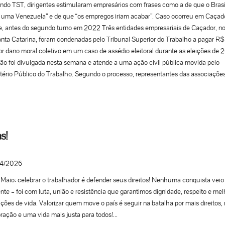
do TST, dirigentes estimularam empresários com frases como a de que o Brasil
r uma Venezuela” e de que “os empregos iriam acabar”. Caso ocorreu em Caçado
, antes do segundo turno em 2022 Três entidades empresariais de Caçador, n
nta Catarina, foram condenadas pelo Tribunal Superior do Trabalho a pagar R
or dano moral coletivo em um caso de assédio eleitoral durante as eleições de 
ão foi divulgada nesta semana e atende a uma ação civil pública movida pelo
tério Público do Trabalho. Segundo o processo, representantes das associaçõe
ciparam de uma reunião realizada às vésperas do segundo turno presidencial, n
sários foram incentivados a disseminar “discursos de medo” dentro das empre
influenciar o voto dos trabalhadores. De acordo com a denúncia do MPT, o enc
u dirigentes empresariais, vereadores, empresários, lideranças políticas e o
dante local da Polícia Militar. Durante a reunião, teriam sido defendidas estrat
s!
pressionar funcionários a votar no então candidato à reeleição Jair Bolsonaro. E
 registradas na gravação do encontro — anexada ao processo pelas próprias en
4/2026
avam afirmações de que o país “viraria uma Venezuela” e de que empregos p
r caso o então candidato da oposição, Luiz Inácio Lula da Silva, vencesse a ele
 Maio: celebrar o trabalhador é defender seus direitos! Nenhuma conquista veio
do o MPT, a orientação apresentada aos empresários consistia em criar um ce
nte – foi com luta, união e resistência que garantimos dignidade, respeito e me
do, associando uma eventual vitória da oposição a “fome” e “anarquia”, além d
ções de vida. Valorizar quem move o país é seguir na batalha por mais direitos
nsabilizar os próprios trabalhadores pelas consequências econômicas caso não
ração e uma vida mais justa para todos!...
ssem a orientação política dos empregadores. As entidades reconheceram a