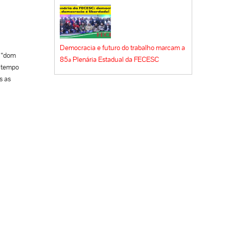
vamos
Democracia e futuro do trabalho marcam a
e “dom
85ª Plenária Estadual da FECESC
e tempo
s as