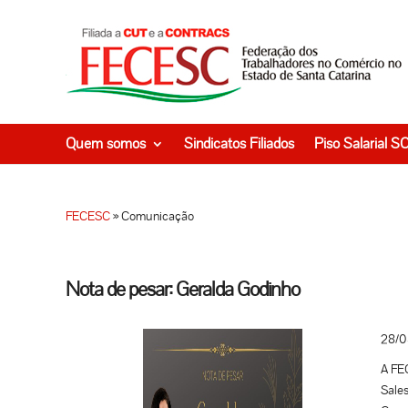
Quem somos
Sindicatos Filiados
Piso Salarial S
FECESC
»
Comunicação
Nota de pesar: Geralda Godinho
28/0
A FEC
Sales