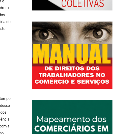
a o
struiu
dos
ória do
ste
s e
rda
 tempo
 dessa
ados
iência
 com a
so