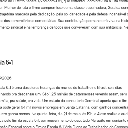
cio do Distrito Federal (Sindicom-DF), que enfrentou com bravura a luta contr
r. Mulher de luta e firme compromisso com a classe trabalhadora, Geralda con
rajetória marcada pela dedicação, pela solidariedade e pela defesa incansável 
tos dos comerciários e comerciárias. Sua contribuição permanecerá viva na hist
ento sindical e na lembrança de todos que conviveram com sua militância. Ne
to de despedida, a FECESC expressa sua solidariedade aos familiares, amigo
nheiros de caminhada, desejando força e acolhimento para enfrentar essa pe
rável....
la 6×1
5/2026
ala 6×1 é uma das piores heranças do mundo do trabalho no Brasil: seis dias
lhando pra descansar um. São 1,25 milhão de catarinenses vivendo assim, sem
amília, pra saúde, pra vida. Um estudo da consultoria Germinal aponta que o fim
la pode gerar 64 mil novos empregos em Santa Catarina, com ganhos concentr
uem ganha menos. Na quinta-feira, dia 21 de maio, às 19h, a Alesc realiza a aud
ca pelo fim da escala 6×1, por requerimento do deputado Marquito em conjunto
são Especial sobre o Fim da Escala 6×1 Vida Digna ao Trabalhador, do Congres