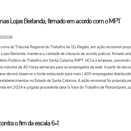
hã. Participam da Marcha representantes do SEC Videira, SEC Criciúma, SEC
inhas e SEC Jaraguá. Nosso reconhecimento e parabéns a cada companheiro 
nheira que encarou a estrada e dedicou seu tempo e energia para estar em Bra
nas Lojas Berlanda, firmado em acordo com o MPT
do por mais direitos para a classe...
3/2026
Turma do Tribunal Regional do Trabalho da 12ª Região, em ação revisional prop
 Lojas Berlanda, manteve a validade de cláusula de acordo judicial, firmado ent
tério Público do Trabalho em Santa Catarina (MPT-SC) e a empresa, prevendo 
ia máxima de 40 horas semanais para os empregados da rede. A partir da decis
sa deverá observar o limite estipulado para mais 1.400 empregados distribuíd
stabelecimentos no Estado de Santa Catarina. A ação revisional foi proposta pe
nda em 2024 e julgada procedente pela 1ª Vara do Trabalho de Florianópolis, p
idar as cláusulas do acordo judicial. Ao analisar o acordo judicial homologado n
 pública (ACP de nº 10337-36.2013.5.12.0001) e a ação revisional da empresa, a
mbargadora do Trabalho Maria de Lourdes Leiria e os Desembargadores Robert
elmetto e Hélio Bastida Lopes, por unanimidade, deram provimento parcial ao r
T para revogar a determinação de tornar sem efeitos a cláusula 2ª do acordo j
ontra o fim da escala 6×1
te de 40 horas semanais). Segundo a 1ª Turma do TRT/SC, a empresa não cons