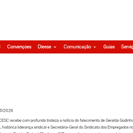
C
Convenções
Dieese
Comunicação
Guias
Servi
5/2026
ESC recebe com profunda tristeza a notícia do falecimento de Geralda Godinh
, histórica liderança sindical e Secretária-Geral do Sindicato dos Empregados n