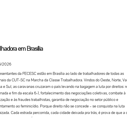
zação da reunião, mas argumentaram que o encontro ocorreu fora do ambiente 
lho e que os discursos estavam protegidos pela liberdade de expressão e de reu
imeira e segunda instâncias, a Justiça do Trabalho havia entendido que não h
a direta, coação ou constrangimento aos trabalhadores. O caso, porém, foi rev
T. Relator do recurso, o ministro Cláudio Brandão avaliou que houve prática “a
cional e ilegal”, com objetivo de manipular o voto dos empregados e provocar
rangimento político. Na decisão, o ministro afirmou que a conduta viola direitos
hadora em Brasília
mentais, como a liberdade política, a dignidade da pessoa humana e o pluralis
ico. Para ele, o assédio eleitoral ultrapassa os trabalhadores diretamente atingid
4/2026
romete a própria disputa democrática. O magistrado também destacou que o u
tura empresarial para influenciar eleições é considerado ilícito trabalhista e abu
sentantes da FECESC estão em Brasília ao lado de trabalhadores de todas as
 econômico, conforme entendimento do Tribunal Superior Eleitoral. A indeniza
nais da CUT-SC na Marcha da Classe Trabalhadora. Vindos do Oeste, Norte, Val
a pelo tribunal será dividida entre as três associações e seus respectivos presid
pa e Sul, as caravanas cruzaram o país levando na bagagem a luta por direitos: 
$ 100 mil para cada um. O valor será destinado a entidades públicas ou
rnada e fim da escala 6×1, fortalecimento das negociações coletivas, combate à
izações sociais indicadas pelo MPT. Na decisão, o...
ização e às fraudes trabalhistas, garantia de negociação no setor público e
ntamento ao feminicídio. Porque direito não se concede – se conquista na luta
izada. Cada estrada percorrida, cada cidade deixada pra trás, é prova de que a 
lhadora não recua. É na pressão, na unidade e na mobilização que a gente ava
ca conquistas. Seguimos em marcha, porque é lutando hoje que a gente garant